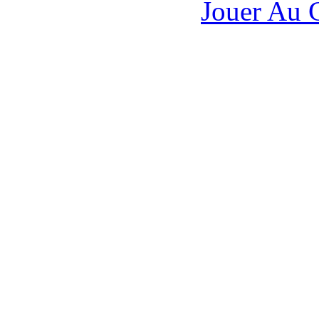
Jouer Au 