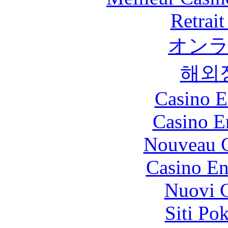
Retrai
オン
해외
Casino E
Casino E
Nouveau C
Casino En
Nuovi C
Siti Po