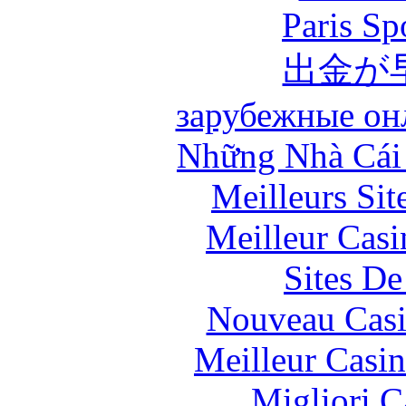
Paris Sp
出金が
зарубежные онл
Những Nhà Cái 
Meilleurs Sit
Meilleur Casi
Sites De
Nouveau Casi
Meilleur Casi
Migliori 