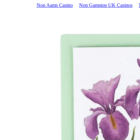
Non Aams Casino
Non Gamstop UK Casinos