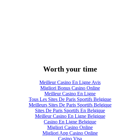
Worth your time
Meilleur Casino En Ligne Avis
Migliori Bonus Casino Online
Meilleur Casino En Ligne
Tous Les Sites De Paris Sportifs Belgique
Meilleurs Sites De Paris Sportifs Belgique
Sites De Paris Sportifs En Belgique
Meilleur Casino En Ligne Belgique
Casino En Ligne Belgique
Migliori Casino Online
Migliori App Casino Online
Casino Visa