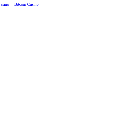
asino
Bitcoin Casino