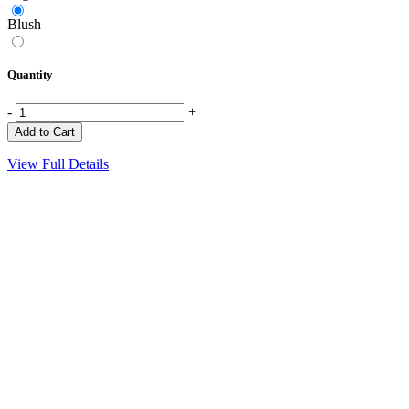
Blush
Quantity
-
+
View Full Details