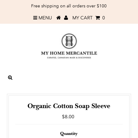
Free shipping on all orders over $100
MENU
MY CART
0
Organic Cotton Soap Sleeve
$8.00
Quantity