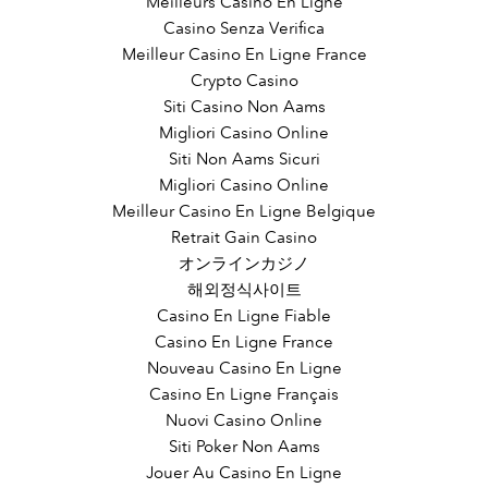
Meilleurs Casino En Ligne
Casino Senza Verifica
Meilleur Casino En Ligne France
Crypto Casino
Siti Casino Non Aams
Migliori Casino Online
Siti Non Aams Sicuri
Migliori Casino Online
Meilleur Casino En Ligne Belgique
Retrait Gain Casino
オンラインカジノ
해외정식사이트
Casino En Ligne Fiable
Casino En Ligne France
Nouveau Casino En Ligne
Casino En Ligne Français
Nuovi Casino Online
Siti Poker Non Aams
Jouer Au Casino En Ligne