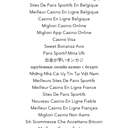
Sites De Paris Sportifs En Belgique
Meilleur Casino En Ligne Belgique
Casino En Ligne Belgique
Migliori Casino Online
Migliori App Casino Online
Casino Visa
Sweet Bonanza Avis
Paris Sportif Mma Ufc
出金が早いオンカジ
зарубежные онлайн казино с бездеп
Những Nhà Cái Uy Tín Tại Việt Nam
Meilleurs Sites De Paris Sportifs
Meilleur Casino En Ligne France
Sites De Paris Sportifs
Nouveau Casino En Ligne Fiable
Meilleur Casino En Ligne Français
Migliori Casino Non Aams
Siti Scommesse Che Accettano Bitcoin