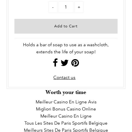
-
+
Holds a bar of soap to use as a washcloth,
extends the life of your soap!
Contact us
Worth your time
Meilleur Casino En Ligne Avis
Migliori Bonus Casino Online
Meilleur Casino En Ligne
Tous Les Sites De Paris Sportifs Belgique
Meilleurs Sites De Paris Sportifs Belgique