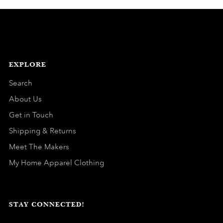
EXPLORE
Search
About Us
Get in Touch
Shipping & Returns
Meet The Makers
My Home Apparel Clothing
STAY CONNECTED!