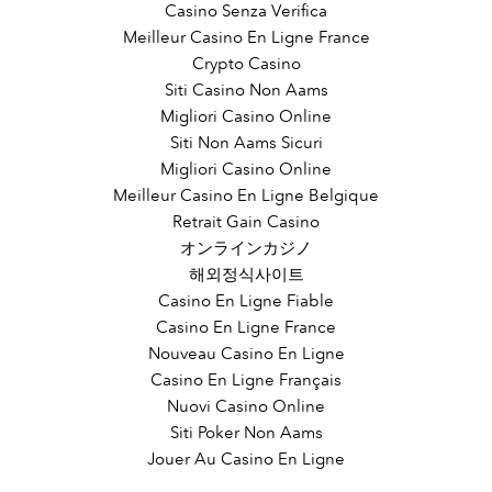
Casino Senza Verifica
Meilleur Casino En Ligne France
Crypto Casino
Siti Casino Non Aams
Migliori Casino Online
Siti Non Aams Sicuri
Migliori Casino Online
Meilleur Casino En Ligne Belgique
Retrait Gain Casino
オンラインカジノ
해외정식사이트
Casino En Ligne Fiable
Casino En Ligne France
Nouveau Casino En Ligne
Casino En Ligne Français
Nuovi Casino Online
Siti Poker Non Aams
Jouer Au Casino En Ligne