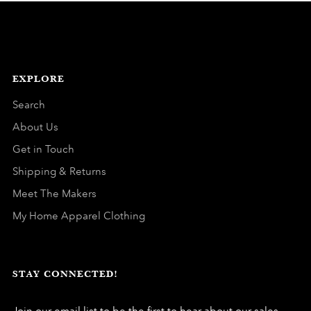
EXPLORE
Search
About Us
Get in Touch
Shipping & Returns
Meet The Makers
My Home Apparel Clothing
STAY CONNECTED!
Join our email list to be the first to hear about our sales,