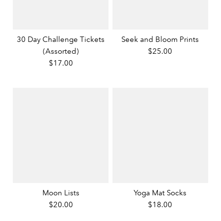
30 Day Challenge Tickets
Seek and Bloom Prints
(Assorted)
$25.00
$17.00
Moon Lists
Yoga Mat Socks
$20.00
$18.00