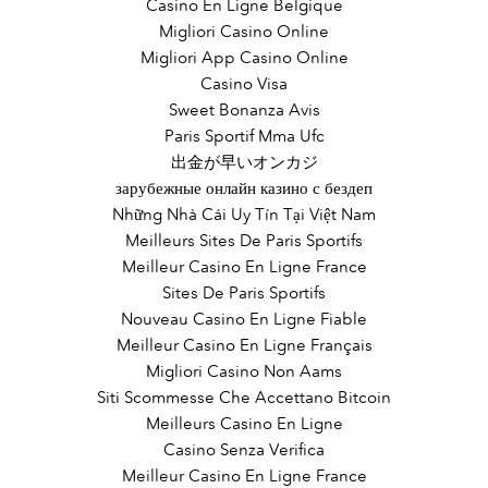
Casino En Ligne Belgique
Migliori Casino Online
Migliori App Casino Online
Casino Visa
Sweet Bonanza Avis
Paris Sportif Mma Ufc
出金が早いオンカジ
зарубежные онлайн казино с бездеп
Những Nhà Cái Uy Tín Tại Việt Nam
Meilleurs Sites De Paris Sportifs
Meilleur Casino En Ligne France
Sites De Paris Sportifs
Nouveau Casino En Ligne Fiable
Meilleur Casino En Ligne Français
Migliori Casino Non Aams
Siti Scommesse Che Accettano Bitcoin
Meilleurs Casino En Ligne
Casino Senza Verifica
Meilleur Casino En Ligne France