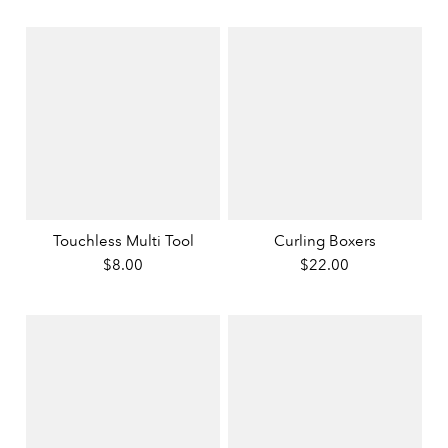
Touchless Multi Tool
Curling Boxers
$8.00
$22.00