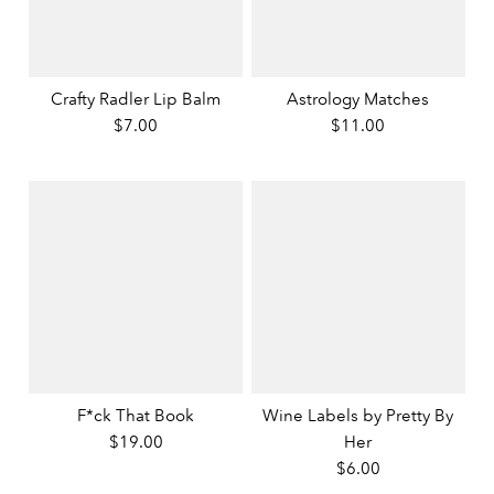
Crafty Radler Lip Balm
Astrology Matches
$7.00
$11.00
F*ck That Book
Wine Labels by Pretty By
$19.00
Her
$6.00