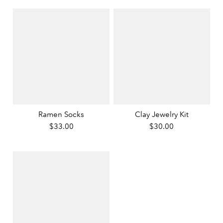
Ramen Socks
Clay Jewelry Kit
$33.00
$30.00