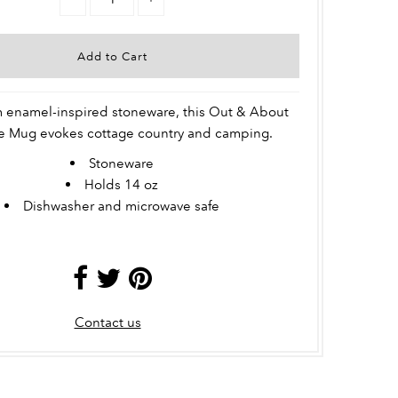
 enamel-inspired stoneware, this Out & About
e Mug evokes cottage country and camping.
Stoneware
Holds 14 oz
Dishwasher and microwave safe
Contact us