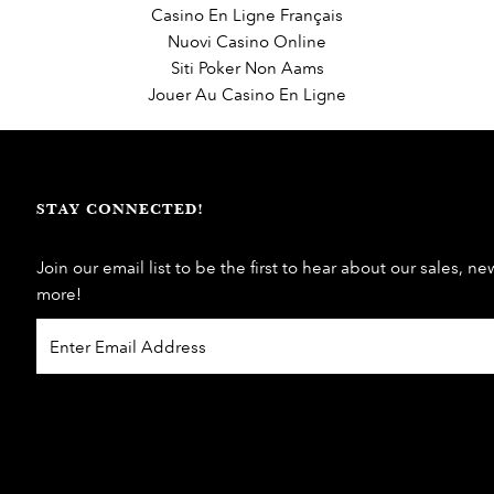
Casino En Ligne Français
Nuovi Casino Online
Siti Poker Non Aams
Jouer Au Casino En Ligne
STAY CONNECTED!
Join our email list to be the first to hear about our sales
more!