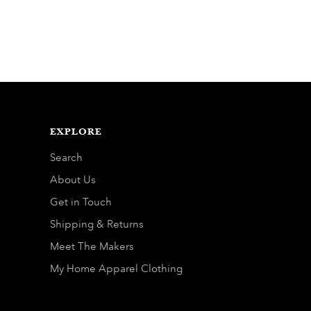
EXPLORE
Search
About Us
Get in Touch
Shipping & Returns
Meet The Makers
My Home Apparel Clothing