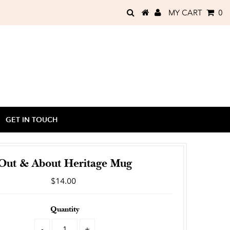
MY CART
0
GET IN TOUCH
Out & About Heritage Mug
$14.00
Quantity
-
+