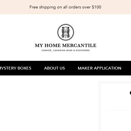
Free shipping on all orders over $100
YSTERY BOXES
ABOUT US
MAKER APPLICATION