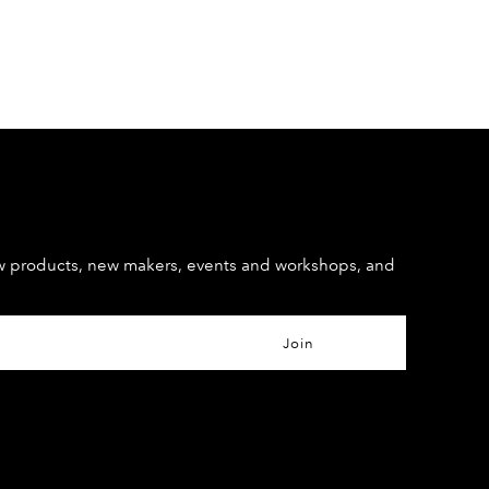
, new products, new makers, events and workshops, and