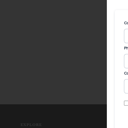
Co
P
Co
EXPLORE