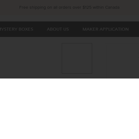
Free shipping on all orders over $125 within Canada
YSTERY BOXES
ABOUT US
MAKER APPLICATION
CBC