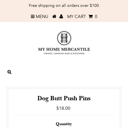
Free shipping on all orders over $100
MENU
MY CART
0
Dog Butt Push Pins
$18.00
Quantity