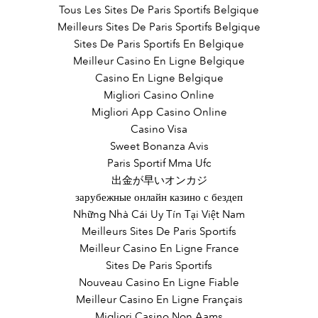
Tous Les Sites De Paris Sportifs Belgique
Meilleurs Sites De Paris Sportifs Belgique
Sites De Paris Sportifs En Belgique
Meilleur Casino En Ligne Belgique
Casino En Ligne Belgique
Migliori Casino Online
Migliori App Casino Online
Casino Visa
Sweet Bonanza Avis
Paris Sportif Mma Ufc
出金が早いオンカジ
зарубежные онлайн казино с бездеп
Những Nhà Cái Uy Tín Tại Việt Nam
Meilleurs Sites De Paris Sportifs
Meilleur Casino En Ligne France
Sites De Paris Sportifs
Nouveau Casino En Ligne Fiable
Meilleur Casino En Ligne Français
Migliori Casino Non Aams