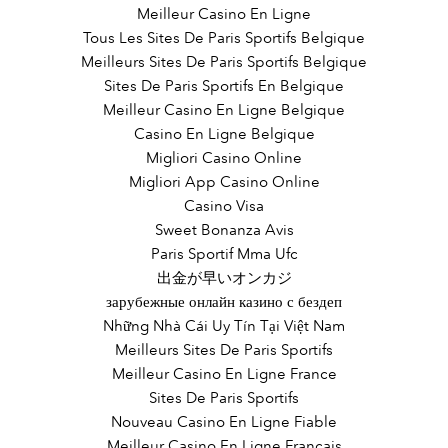
Meilleur Casino En Ligne
Tous Les Sites De Paris Sportifs Belgique
Meilleurs Sites De Paris Sportifs Belgique
Sites De Paris Sportifs En Belgique
Meilleur Casino En Ligne Belgique
Casino En Ligne Belgique
Migliori Casino Online
Migliori App Casino Online
Casino Visa
Sweet Bonanza Avis
Paris Sportif Mma Ufc
出金が早いオンカジ
зарубежные онлайн казино с бездеп
Những Nhà Cái Uy Tín Tại Việt Nam
Meilleurs Sites De Paris Sportifs
Meilleur Casino En Ligne France
Sites De Paris Sportifs
Nouveau Casino En Ligne Fiable
Meilleur Casino En Ligne Français