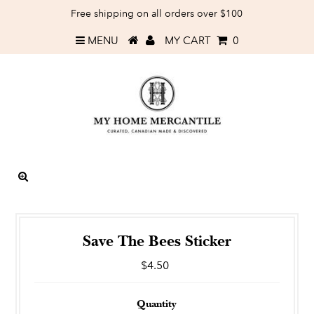
Free shipping on all orders over $100
MENU
MY CART
0
Save The Bees Sticker
$4.50
Quantity