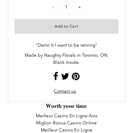
-
+
"Damn It I want to be retiring"
Made by Naughty Florals in Toronto, ON.
Blank Inside.
Contact us
Worth your time
Meilleur Casino En Ligne Avis
Migliori Bonus Casino Online
Meilleur Casino En Ligne