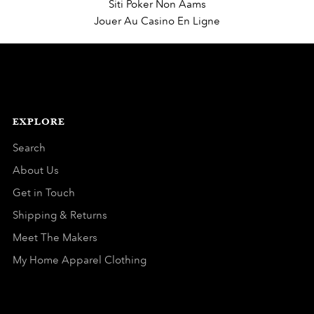
Siti Poker Non Aams
Jouer Au Casino En Ligne
EXPLORE
Search
About Us
Get in Touch
Shipping & Returns
Meet The Makers
My Home Apparel Clothing