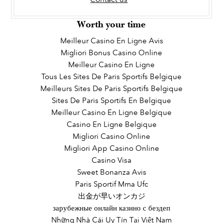
Worth your time
Meilleur Casino En Ligne Avis
Migliori Bonus Casino Online
Meilleur Casino En Ligne
Tous Les Sites De Paris Sportifs Belgique
Meilleurs Sites De Paris Sportifs Belgique
Sites De Paris Sportifs En Belgique
Meilleur Casino En Ligne Belgique
Casino En Ligne Belgique
Migliori Casino Online
Migliori App Casino Online
Casino Visa
Sweet Bonanza Avis
Paris Sportif Mma Ufc
出金が早いオンカジ
зарубежные онлайн казино с бездеп
Những Nhà Cái Uy Tín Tại Việt Nam