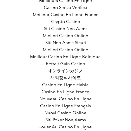
Meilleurs Casino En Ligne
Casino Senza Verifica
Meilleur Casino En Ligne France
Crypto Casino
Siti Casino Non Aams
Migliori Casino Online
Siti Non Aams Sicuri
Migliori Casino Online
Meilleur Casino En Ligne Belgique
Retrait Gain Casino
オンラインカジノ
해외정식사이트
Casino En Ligne Fiable
Casino En Ligne France
Nouveau Casino En Ligne
Casino En Ligne Français
Nuovi Casino Online
Siti Poker Non Aams
Jouer Au Casino En Ligne