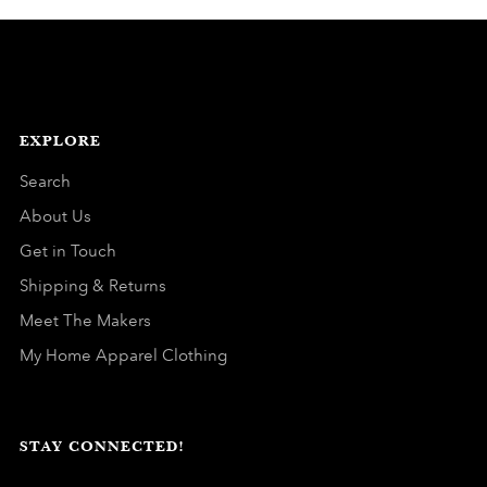
EXPLORE
Search
About Us
Get in Touch
Shipping & Returns
Meet The Makers
My Home Apparel Clothing
STAY CONNECTED!