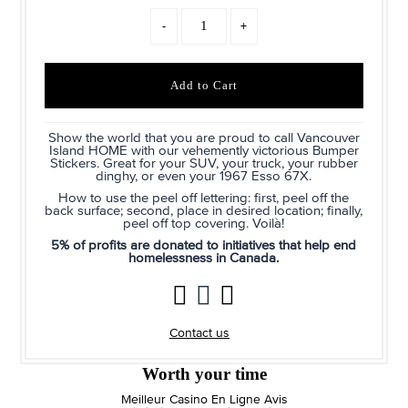
-
+
Show the world that you are proud to call Vancouver
Island HOME with our vehemently victorious Bumper
Stickers. Great for your SUV, your truck, your rubber
dinghy, or even your 1967 Esso 67X.
How to use the peel off lettering: first, peel off the
back surface; second, place in desired location; finally,
peel off top covering. Voilà!
5% of profits are donated to initiatives that help end
homelessness in Canada.
Contact us
Worth your time
Meilleur Casino En Ligne Avis