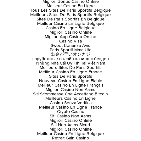
Migliori Bonus Casino Online
Meilleur Casino En Ligne
Tous Les Sites De Paris Sportifs Belgique
Meilleurs Sites De Paris Sportifs Belgique
Sites De Paris Sportifs En Belgique
Meilleur Casino En Ligne Belgique
Casino En Ligne Belgique
Migliori Casino Online
Migliori App Casino Online
Casino Visa
Sweet Bonanza Avis
Paris Sportif Mma Ufc
出金が早いオンカジ
зарубежные онлайн казино с бездеп
Những Nhà Cái Uy Tín Tại Việt Nam
Meilleurs Sites De Paris Sportifs
Meilleur Casino En Ligne France
Sites De Paris Sportifs
Nouveau Casino En Ligne Fiable
Meilleur Casino En Ligne Français
Migliori Casino Non Aams
Siti Scommesse Che Accettano Bitcoin
Meilleurs Casino En Ligne
Casino Senza Verifica
Meilleur Casino En Ligne France
Crypto Casino
Siti Casino Non Aams
Migliori Casino Online
Siti Non Aams Sicuri
Migliori Casino Online
Meilleur Casino En Ligne Belgique
Retrait Gain Casino