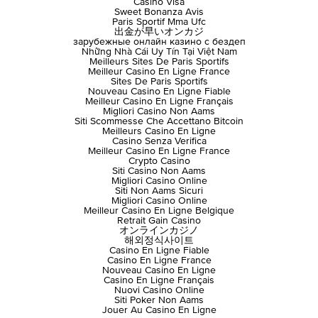
Casino Visa
Sweet Bonanza Avis
Paris Sportif Mma Ufc
出金が早いオンカジ
зарубежные онлайн казино с бездеп
Những Nhà Cái Uy Tín Tại Việt Nam
Meilleurs Sites De Paris Sportifs
Meilleur Casino En Ligne France
Sites De Paris Sportifs
Nouveau Casino En Ligne Fiable
Meilleur Casino En Ligne Français
Migliori Casino Non Aams
Siti Scommesse Che Accettano Bitcoin
Meilleurs Casino En Ligne
Casino Senza Verifica
Meilleur Casino En Ligne France
Crypto Casino
Siti Casino Non Aams
Migliori Casino Online
Siti Non Aams Sicuri
Migliori Casino Online
Meilleur Casino En Ligne Belgique
Retrait Gain Casino
オンラインカジノ
해외정식사이트
Casino En Ligne Fiable
Casino En Ligne France
Nouveau Casino En Ligne
Casino En Ligne Français
Nuovi Casino Online
Siti Poker Non Aams
Jouer Au Casino En Ligne