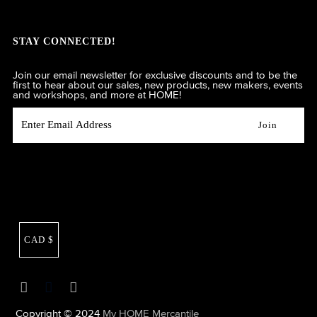
STAY CONNECTED!
Join our email newsletter for exclusive discounts and to be the
first to hear about our sales, new products, new makers, events
and workshops, and more at HOME!
CAD $
Copyright © 2024
My HOME Mercantile