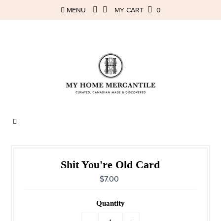
MENU
MY CART
0
Shit You're Old Card
$7.00
Quantity