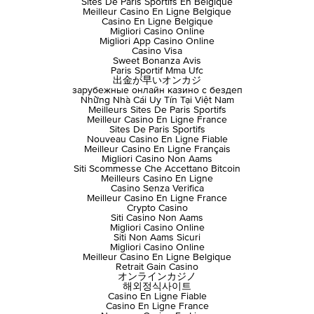
Sites De Paris Sportifs En Belgique
Meilleur Casino En Ligne Belgique
Casino En Ligne Belgique
Migliori Casino Online
Migliori App Casino Online
Casino Visa
Sweet Bonanza Avis
Paris Sportif Mma Ufc
出金が早いオンカジ
зарубежные онлайн казино с бездеп
Những Nhà Cái Uy Tín Tại Việt Nam
Meilleurs Sites De Paris Sportifs
Meilleur Casino En Ligne France
Sites De Paris Sportifs
Nouveau Casino En Ligne Fiable
Meilleur Casino En Ligne Français
Migliori Casino Non Aams
Siti Scommesse Che Accettano Bitcoin
Meilleurs Casino En Ligne
Casino Senza Verifica
Meilleur Casino En Ligne France
Crypto Casino
Siti Casino Non Aams
Migliori Casino Online
Siti Non Aams Sicuri
Migliori Casino Online
Meilleur Casino En Ligne Belgique
Retrait Gain Casino
オンラインカジノ
해외정식사이트
Casino En Ligne Fiable
Casino En Ligne France