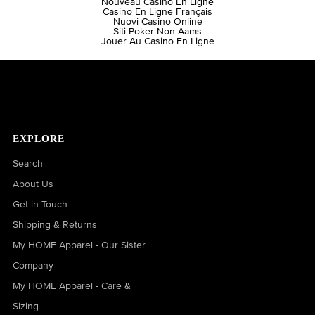
Nouveau Casino En Ligne
Casino En Ligne Français
Nuovi Casino Online
Siti Poker Non Aams
Jouer Au Casino En Ligne
EXPLORE
Search
About Us
Get in Touch
Shipping & Returns
My HOME Apparel - Our Sister
Company
My HOME Apparel - Care &
Sizing