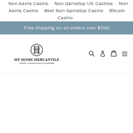
Non Aams Casino
Non Gamstop UK Casinos
Non
Aams Casino
Best Non Gamstop Casino
Bitcoin
Casino
Skip
Free shipping on all orders over $100!
to
content
Search
Cart
ex
Log in