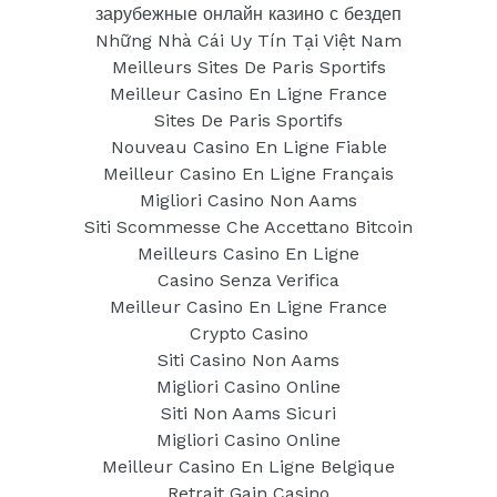
зарубежные онлайн казино с бездеп
Những Nhà Cái Uy Tín Tại Việt Nam
Meilleurs Sites De Paris Sportifs
Meilleur Casino En Ligne France
Sites De Paris Sportifs
Nouveau Casino En Ligne Fiable
Meilleur Casino En Ligne Français
Migliori Casino Non Aams
Siti Scommesse Che Accettano Bitcoin
Meilleurs Casino En Ligne
Casino Senza Verifica
Meilleur Casino En Ligne France
Crypto Casino
Siti Casino Non Aams
Migliori Casino Online
Siti Non Aams Sicuri
Migliori Casino Online
Meilleur Casino En Ligne Belgique
Retrait Gain Casino