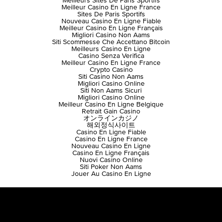
Meilleurs Sites De Paris Sportifs
Meilleur Casino En Ligne France
Sites De Paris Sportifs
Nouveau Casino En Ligne Fiable
Meilleur Casino En Ligne Français
Migliori Casino Non Aams
Siti Scommesse Che Accettano Bitcoin
Meilleurs Casino En Ligne
Casino Senza Verifica
Meilleur Casino En Ligne France
Crypto Casino
Siti Casino Non Aams
Migliori Casino Online
Siti Non Aams Sicuri
Migliori Casino Online
Meilleur Casino En Ligne Belgique
Retrait Gain Casino
オンラインカジノ
해외정식사이트
Casino En Ligne Fiable
Casino En Ligne France
Nouveau Casino En Ligne
Casino En Ligne Français
Nuovi Casino Online
Siti Poker Non Aams
Jouer Au Casino En Ligne