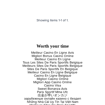
Showing items 1-1 of 1.
Worth your time
Meilleur Casino En Ligne Avis
Migliori Bonus Casino Online
Meilleur Casino En Ligne
Tous Les Sites De Paris Sportifs Belgique
Meilleurs Sites De Paris Sportifs Belgique
Sites De Paris Sportifs En Belgique
Meilleur Casino En Ligne Belgique
Casino En Ligne Belgique
Migliori Casino Online
Migliori App Casino Online
Casino Visa
Sweet Bonanza Avis
Paris Sportif Mma Ufc
出金が早いオンカジ
зарубежные онлайн казино с бездеп
Những Nhà Cái Uy Tín Tại Việt Nam